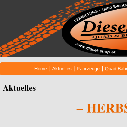
Home
Aktuelles
Fahrzeuge
Quad Bah
Aktuelles
– HERB